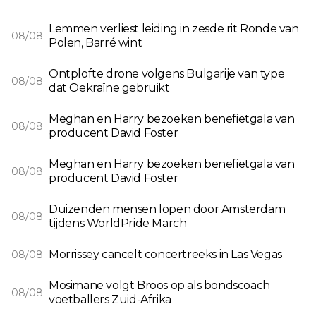
Lemmen verliest leiding in zesde rit Ronde van
08/08
Polen, Barré wint
Ontplofte drone volgens Bulgarije van type
08/08
dat Oekraïne gebruikt
Meghan en Harry bezoeken benefietgala van
08/08
producent David Foster
Meghan en Harry bezoeken benefietgala van
08/08
producent David Foster
Duizenden mensen lopen door Amsterdam
08/08
tijdens WorldPride March
Morrissey cancelt concertreeks in Las Vegas
08/08
Mosimane volgt Broos op als bondscoach
08/08
voetballers Zuid-Afrika