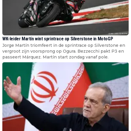
WK-leider Martín wint sprintrace op Silverstone in MotoGP
Jorge Martín triomfeert in de sprintrace op Silverstone en
vergroot zijn voorsprong op Ogura. Bezzecchi pakt P3 en
passeert Márquez. Martín start zondag vanaf pole.